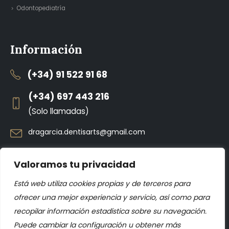
Odontopediatría
Información
(+34) 91 522 91 68
(+34) 697 443 216
(Solo llamadas)
dragarcia.dentisarts@gmail.com
Nuestro Horario
Valoramos tu privacidad
Lunes : 9 - 18:30h
Martes: 9 - 15h
Está web utiliza cookies propias y de terceros para
Miercoles: 9 - 16h
ofrecer una mejor experiencia y servicio, así como para
Jueves: 10 - 20:30h
recopilar información estadística sobre su navegación.
Viernes: 9 - 15h
Puede cambiar la configuración u obtener más