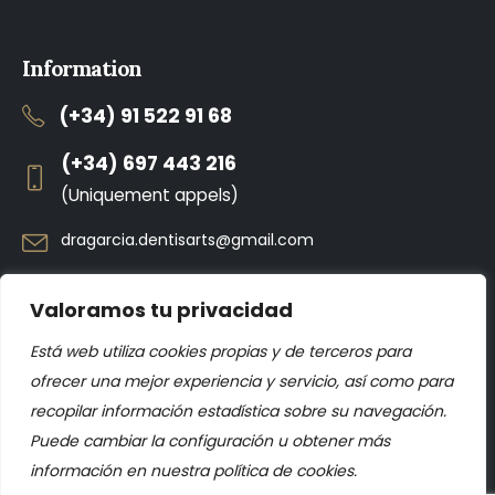
Information
(+34) 91 522 91 68
(+34) 697 443 216
(Uniquement appels)
dragarcia.dentisarts@gmail.com
Notre planning
Valoramos tu privacidad
Lundi : 9h00 à 18h30
Mardi : 9h00 à 15h00
Está web utiliza cookies propias y de terceros para
Mercredi : 9h00 à 16h00
ofrecer una mejor experiencia y servicio, así como para
Jeudi : 10h00 à 20h30
recopilar información estadística sobre su navegación.
Vendredi : 9h00 à 15h00
Puede cambiar la configuración u obtener más
información en nuestra política de cookies.